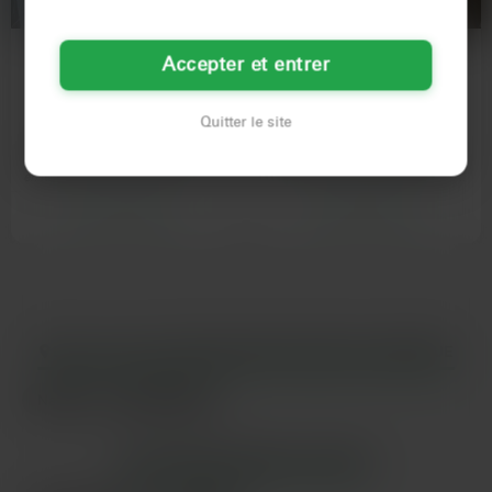
Mireille
Emilie
Accepter et entrer
42 ans
42 ans
Quitter le site
Saint-Nazaire
Saint-Nazaire
Le soleil tape et mes copines sont
J'ai 42 ans, je suis européenne et
en Italie! Ce soir j'étais en train de
j'habite à Saint-Nazaire. je suis une
repeindre ma…
femme mince aux…
Voir son profil
Voir son profil
LES VILLES DU DÉPARTEMENT
LOIRE-ATLANTIQUE
Nantes
Saint-Nazaire
LES DÉPARTEMENTS VOISINS