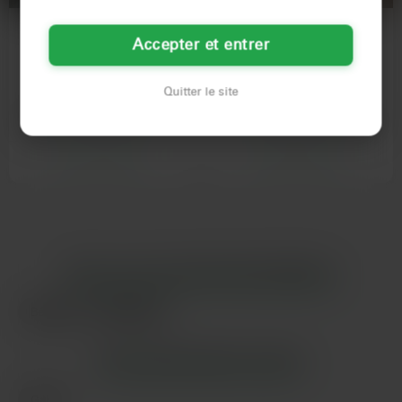
Kélia
Émilie
Accepter et entrer
37 ans
39 ans
Montpellier
Béziers
Quitter le site
Elle a 37 ans, elle est archéologue
J'ai 39 ans et je suis en manque. Ça
de terrain, et elle vient de tourner la
fait trop longtemps que je n'ai pas
page d'un…
baisé.Je suis en…
Voir son profil
Voir son profil
LES VILLES DU DÉPARTEMENT
HÉRAULT
Béziers
Montpellier
LES DÉPARTEMENTS VOISINS
Gard