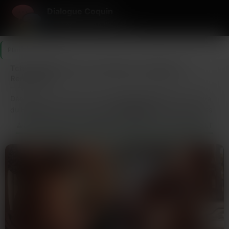
Dialogue Coquin
Le dialogue coquin 100% libre.
Plan Cul
>
Hérault
Tchat Coquin dans le 34 (Hérault) : Dialogue et
Rencontres
Découvrez la communauté de
rencontre sexe
la plus active
du
Hérault
. Profitez de notre
tchat gratuit
pour aborder des
profils de
femmes libertines
résidant en
Hérault
. La proximité
LES DERNIERS MEMBRES CONNECTÉS EN HÉRAULT
est notre force : le
sexe dans le 34
n’a jamais été aussi simple.
Le département
Hérault
est l’un des plus dynamiques pour le
dialogue en ligne
. Que vous soyez à la recherche d’un
site
libertin
pour briser la glace ou d’une plateforme de
tchat sexe
gratuit
efficace, notre réseau couvre l’intégralité du
34
. Ici,
les
femmes libertines
et les amateurs d’
échangisme
se
retrouvent pour des échanges directs et sans tabou.
FAQ Départementale (34) :