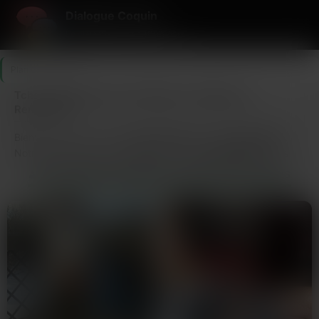
Dialogue Coquin
Le dialogue coquin 100% libre.
Plan Cul
>
Doubs
Tchat Coquin dans le 25 (Doubs) : Dialogue et
Rencontres
Bienvenue sur le hub du
tchat coquin
dans le
Doubs (25)
.
Notre plateforme est la référence pour l’
échangisme
et les
rencontres thématiques dans tout le
25
. La proximité est
LES DERNIERS MEMBRES CONNECTÉS EN DOUBS
notre force : le
sexe dans le 25
n’a jamais été aussi simple.
Le département
Doubs
est l’un des plus dynamiques pour le
dialogue en ligne
. Que vous soyez à la recherche d’un
site
libertin
pour briser la glace ou d’une plateforme de
tchat sexe
gratuit
efficace, notre réseau couvre l’intégralité du
25
. Ici,
les
femmes libertines
et les amateurs d’
échangisme
se
retrouvent pour des échanges directs et sans tabou.
FAQ Départementale (25) :