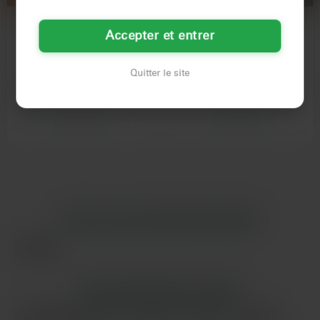
Léa
Mireille
Accepter et entrer
28 ans
58 ans
Nîmes
Nîmes
Quitter le site
En manque de sensations fortes, on
Salut le groupe ! Alors, je débarque
cherche un(e) partenaire ouvert(e)
ici avec mes valises pleines
d'esprit pour…
d'expériences passées…
Voir son profil
Voir son profil
LES VILLES DU DÉPARTEMENT
GARD
Nîmes
LES DÉPARTEMENTS VOISINS
Bouches-du-Rhône
Vaucluse
Hérault
Drôme