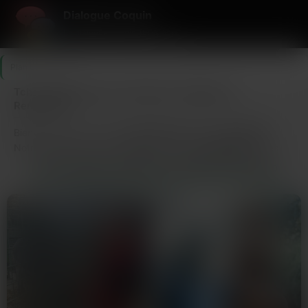
Dialogue Coquin
Le dialogue coquin 100% libre.
Plan Cul
>
Gard
Tchat Coquin dans le 30 (Gard) : Dialogue et
Rencontres
Bienvenue sur le hub du
tchat coquin
dans le
Gard (30)
.
Notre plateforme est la référence pour l’
échangisme
et les
rencontres thématiques dans tout le
30
. Rejoignez les salons
LES DERNIERS MEMBRES CONNECTÉS EN GARD
de discussion du
Gard
pour une rencontre réelle.
Le département
Gard
est l’un des plus dynamiques pour le
dialogue en ligne
. Que vous soyez à la recherche d’un
site
libertin
pour briser la glace ou d’une plateforme de
tchat sexe
gratuit
efficace, notre réseau couvre l’intégralité du
30
. Ici,
les
femmes libertines
et les amateurs d’
échangisme
se
retrouvent pour des échanges directs et sans tabou.
FAQ Départementale (30) :