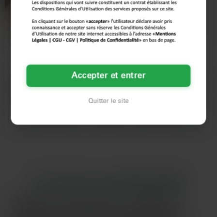
Cécile
Clara
57 ans
31 ans
Accepter et entrer
Boulogne-Billancourt
Boulogne-Billancourt
Dis donc mec, tu sais que Boulogne
J'ai vu ton profil et... Sérieux, t'es
Quitter le site
se fout de la météo ? Moi, j'en ai
sûr de savoir ce que tu veux ? Parce
marre d'attendre…
que moi, oui…
Voir son profil
Voir son profil
LES AUTRES VILLES DE
HAUTS-DE-SEINE
Argenteuil
Asnières-sur-Seine
Aubervilliers
Aulnay-sous-Bois
Cergy
Champigny-sur-Marne