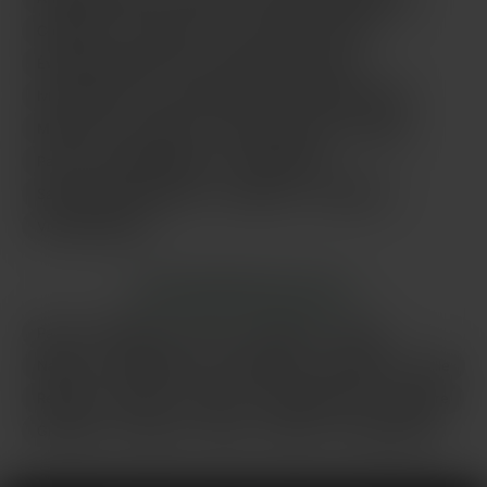
Colombes
Courbevoie
Créteil
Drancy
Évry-Courcouronnes
Issy-les-Moulineaux
Ivry-sur-Seine
Levallois-Perret
Maisons-Alfort
Montreuil
Nanterre
Noisy-le-Grand
Pantin
Paris
Rueil-Malmaison
Saint-Denis
Saint-Maur-des-Fossés
Sarcelles
Versailles
Vitry-sur-Seine
LES PRINCIPALES VILLES
Paris
Marseille
Lyon
Toulouse
Nice
Nantes
Montpellier
Strasbourg
Bordeaux
Lille
Rennes
Reims
Toulon
Saint-Étienne
Le Havre
Grenoble
Angers
Dijon
Nîmes
Villeurbanne